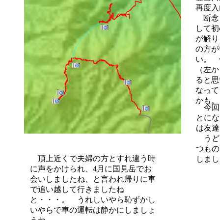
再度入
断念
して
初
が解
の方が
い。
俵
（左か
ると思
なって
かも。
今回
とにな
は友達
うど
つもの
頂上近くで夫婦の方とすれ違う時
しまし
に声をかけられ、4月に国見岳でお
会いしましたね、と言われ帰りに車
で追い越して行きましたね
と・・・。 うれしいやら恥ずかし
いやらで車の運転は静かにしましょ