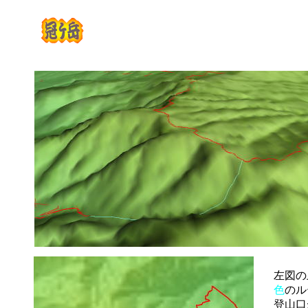
左図の
色
のル
登山口