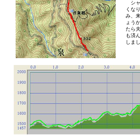
シャ
くな
み、
ょう
たら
も済
しま