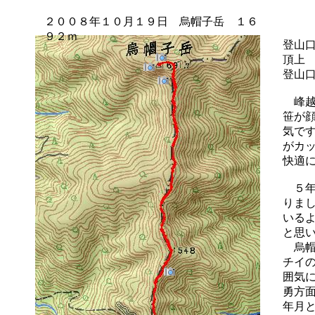
２００８年１０月１９日 烏帽子岳 １６
９２ｍ
登山
頂上
登山
峰越
笹が
気で
がカ
快適
５年
りま
いる
と思
烏帽
チイ
囲気
勇方
年月