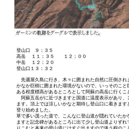
登山口 ９：３５
高岳 １１：３５ １２：００
中岳 １２：２０
登山口１３：３２
先週屋久島に行き、木々に囲まれた自然に圧倒され
かなか巨樹に囲まれた環境がないので、いっそのこと
ある程度標高があるところとして阿蘇の高岳に行くこ
阿蘇五岳がに近づきますと国道に温度表示があり、
ます。頂上では涼しいかなと期待し登山口に着きます
登り始めました。
草で多い茂った道で、こんなに登山道が隠れていたか
ますと記念碑があるところに出て少し登山道よりずれ
りこむと本来の登山道にはすぐ出ますので迷う程のこ