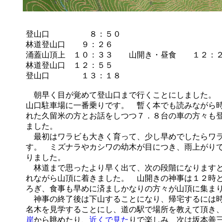
登山口 ８：５０
林道登山口 ９：２６
涌蓋山頂上 １０：３３ 山開き・昼食 １２：
林道登山口 １２：５５
登山口 １３：１８
朝早く目が覚めて登山口まで行くことにしました。 
山口駐車場に一番乗りです。 暫く本でも読みながら
れた久留米の方とお話をしつつ７．８台の車の方々も
ました。
最初はワラビも大きく育って、少し早めでしたらワラ
す。 ミズナラやカシワの幼木が目につき、雨上がり
りました。
林道まで思ったより早く出て、次の段階になりますと
れながら山頂に着きました。 山開きの神事は１２時
ろぎ、食事も早めに済ましかなりの方々が山頂に集ま
神事の終了後は下山することになり、帰宅するには時
名木を見学することにし、道の駅で場所を教えて頂き
岸
から眺めたり、
近くで見た
りで楽しみ、次は坂本善