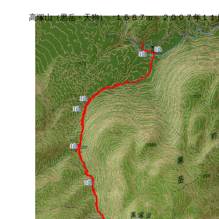
高塚山（黒岳・天狗） １５８７m ２００７年１１