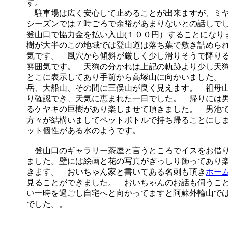
す。
駐車場は広く安心して止めることが出来ますが、ミ
シーズンでは７時ごろで余裕があまりないとの話しで
登山口で協力金を払い入山(１００円）することになり
樹が大半のこの地域では登山道は落ち葉で敷き詰めら
気です。 風穴から傾斜が厳しく少し滑りそうで降り
雰囲気です。 天狗の分かれは上記の軌跡より少し天
とこに表示してあり手前から高塚山に向かいました。
岳、大船山、その間に三俣山が良く見えます。 祖母
り確認でき、天気に恵まれた一日でした。 帰りには
るケヤキの巨樹があり楽しませて頂きました。 男池
方々が結構いましてペットボトルで持ち帰ることにし
ット個性がある水のようです。
登山口のギャラリー茶屋と言うところでイスをお借
ました。壁には絵画と花の写真がぎっしり飾ってあり
きます。 おいちゃん家と書いてある名刺も頂き
ホー
見ることができました。 おいちゃんのお話も伺うこ
い一時を過ごし自宅へと向かってますと阿蘇外輪山で
でした。。