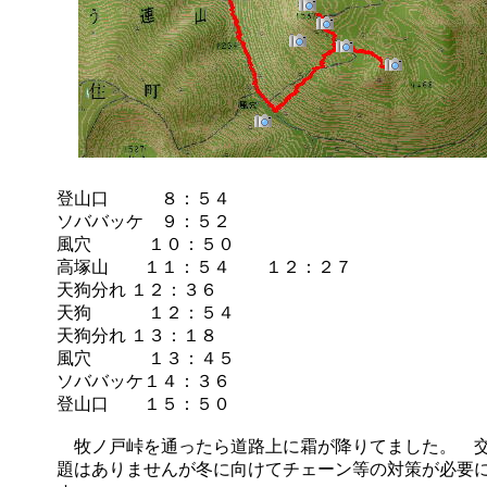
登山口 ８：５４
ソババッケ ９：５２
風穴 １０：５０
高塚山 １１：５４ １２：２７
天狗分れ １２：３６
天狗 １２：５４
天狗分れ １３：１８
風穴 １３：４５
ソババッケ１４：３６
登山口 １５：５０
牧ノ戸峠を通ったら道路上に霜が降りてました。 
題はありませんが冬に向けてチェーン等の対策が必要