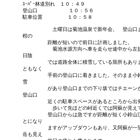
ｽｰﾊﾟｰ林道別れ １０：４９
登山口 １０：５６
駐車位置 １０：５８
土曜日は菊池温泉で新年会。 登山口まで
程の
距離が短いので前日に計画しました。
菊池水源方向へ車を走らせ途中から左折で
日陰
では道路全体に積雪している箇所もありまし
ともなく
手前の登山口に着きました。そのまま小鈴山
雪
があり登山口までの下り坂ではチエーンが無
登山口
近くの駐車スペースがあるところから出発す
歩いて先ほどの峠近くでは阿蘇が見えて景
登山口からは急ですが距離が短く小鈴山頂に
とになり
ますがアップダウンもあり、又阿蘇が一望で
岳も見え