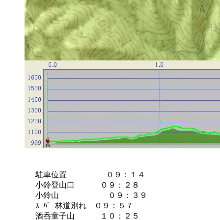
駐車位置 ０９：１４
小鈴登山口 ０９：２８
小鈴山 ０９：３９
ｽｰﾊﾟｰ林道別れ ０９：５７
酒呑童子山 １０：２５