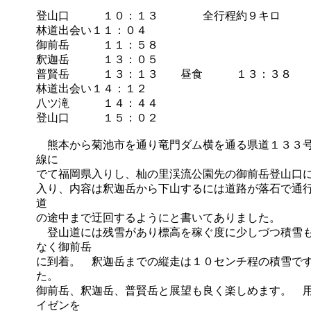
登山口 １０：１３ 全行程約９キロ
林道出会い１１：０４
御前岳 １１：５８
釈迦岳 １３：０５
普賢岳 １３：１３ 昼食 １３：３８
林道出会い１４：１２
八ツ滝 １４：４４
登山口 １５：０２
熊本から菊池市を通り竜門ダム横を通る県道１３３号
線に
でて福岡県入りし、杣の里渓流公園先の御前岳登山口
入り、内容は釈迦岳から下山するには道路が落石で通
道
の途中まで迂回するようにと書いてありました。
登山道には残雪があり標高を稼ぐ度に少しづつ積雪も
なく御前岳
に到着。 釈迦岳までの縦走は１０センチ程の積雪で
た。
御前岳、釈迦岳、普賢岳と展望も良く楽しめます。 
イゼンを