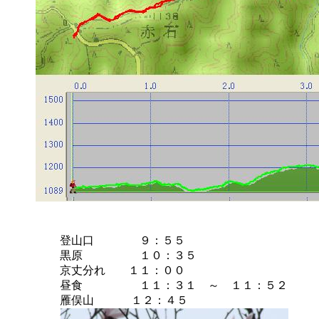
登山口 ９：５５
黒原 １０：３５
京丈分れ １１：００
昼食 １１：３１ ～ １１：５２
雁俣山 １２：４５
登山口 １３：５５