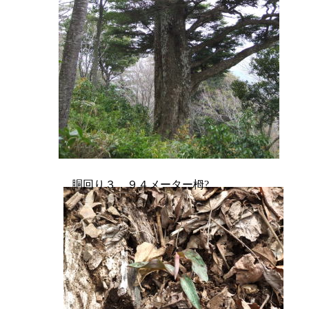
胴回り３．９４メーター栂?