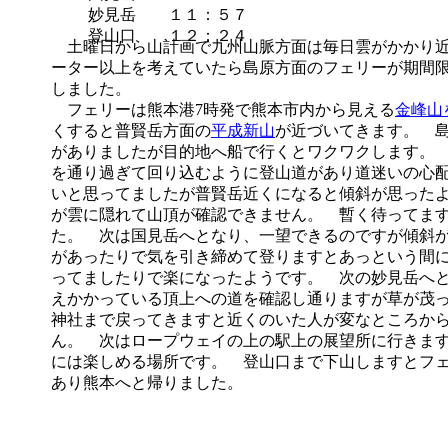
妙見岳 １１：５７
登山口 １２：２４
土曜日から山計画で九州山脈方面は毎日雲がかかり近
ーター以上を考えていたら島原方面のフェリーが期間
しました。
フェリーは熊本港7時発で熊本市内から見える
金峰山
くすると普賢岳方面の
平成新山
が近づいてきます。 
がありましたが目的地へ船で行くとワクワクします。
を通り過ぎて回り込むように登山道があり道迷いの心
いと思ってましたが普賢岳近くになると傾斜が思った
が雲に隠れて山頂が確認できません。 暫く待ってま
た。 次は国見岳へとなり、一望できるのですが傾斜
があったりで気を引き締めて登りますとあっという間
ってましたりで楽になったようです。 次の妙見岳へ
えかかっている頂上への道を確認し通りますが草が茂
神社まで戻ってきますと近くのいた人が変なところか
ん。 次はロープウェイの上の駅上の展望所に行きま
には楽しめる場所です。 登山口まで下山しますとフ
あり熊本へと帰りました。