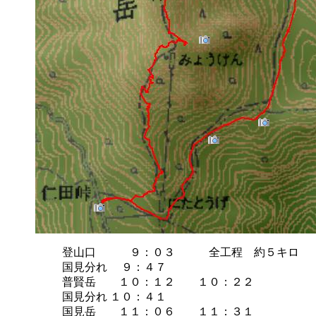
登山口 ９：０３ 全工程 約５キロ
国見分れ ９：４７
普賢岳 １０：１２ １０：２２
国見分れ １０：４１
国見岳 １１：０６ １１：３１