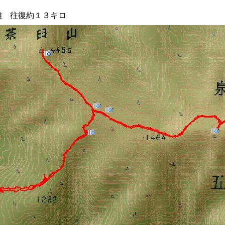
離 往復約１３キロ