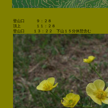
登山口 ９：２８
頂上 １１：２８
登山口 １３：２２ 下山１５分休憩含む