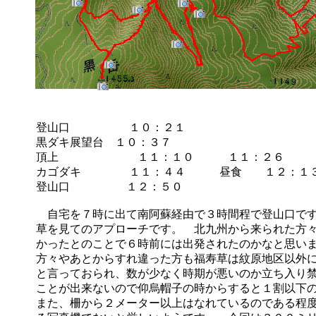
登山口 １０：２１
黒ダキ展望台 １０：３７
頂上 １１：１０ １１：２６
カゴダキ １１：４４ 昼食 １２：１
登山口 １２：５０
自宅を７時に出て南阿蘇経由で３時間程で登山口です
草を見てのアプローチです。 北九州から来られた方
かったとのことで６時前には出発されたのかなと思い
方々やあとからすれ違った方も福寿草は紋原地区以外
と言っておられ、数が少なく時期が悪いのか立ち入り
ことが出来ないので仰烏帽子の時からすると１割以下
また、柵から２メーター以上はなれているのである程